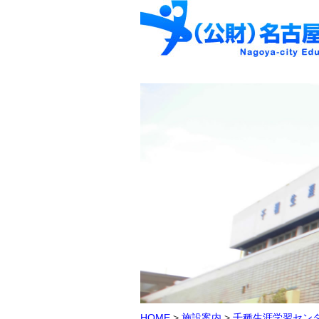
HOME
>
施設案内
>
千種生涯学習セン