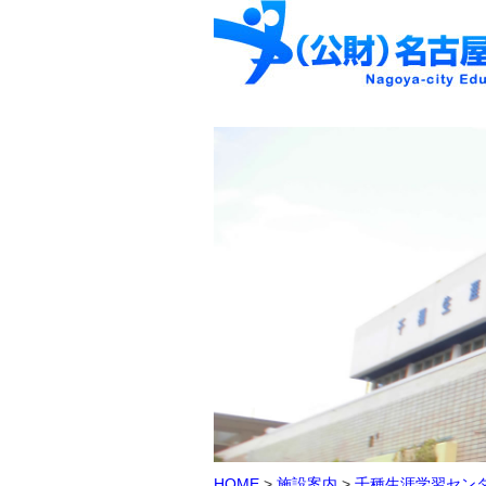
HOME
>
施設案内
>
千種生涯学習セン