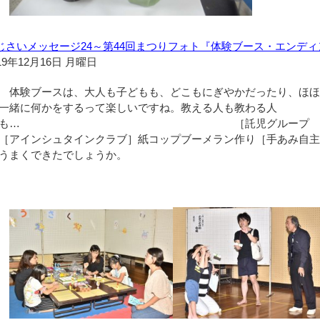
じさいメッセージ24～第44回まつりフォト『体験ブース・エンデ
19年12月16日 月曜日
体験ブースは、大人も子どもも、どこもにぎやかだったり、ほほ
一緒に何かをするって楽しいですね。教える人も教わる人
も… ［託児グループ クルテク］
［アインシュタインクラブ］紙コップブーメラン作り［手あみ自
うまくできたでしょうか。