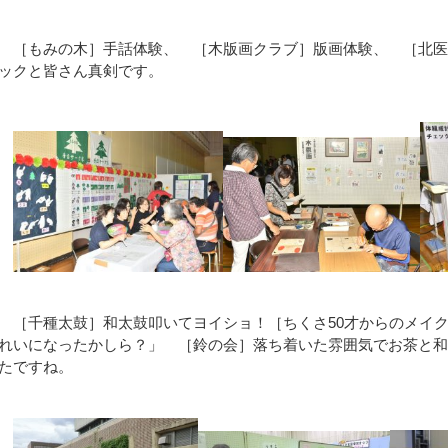
［もみの木］手話体験、 ［木版画クラブ］版画体験、 ［北医
ックと皆さん真剣です。
［千種太鼓］和太鼓叩いてヨイショ！［ちくさ50才からのメイ
れいになったかしら？」 ［鈴の会］落ち着いた雰囲気でお茶と
たですね。