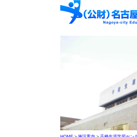
HOME
>
施設案内
>
千種生涯学習セン