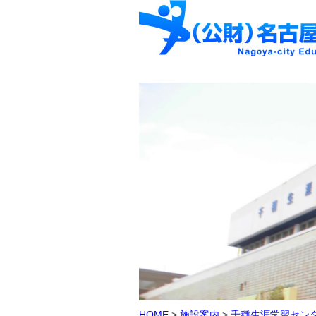
HOME
>
施設案内
>
千種生涯学習セン