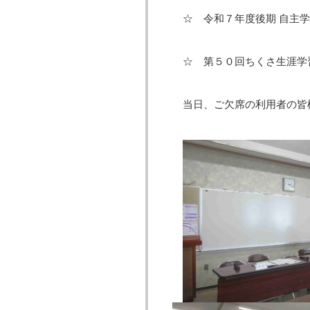
☆ 令和７年度後期 自主
☆ 第５０回ちくさ生涯
当日、ご欠席の利用者の皆