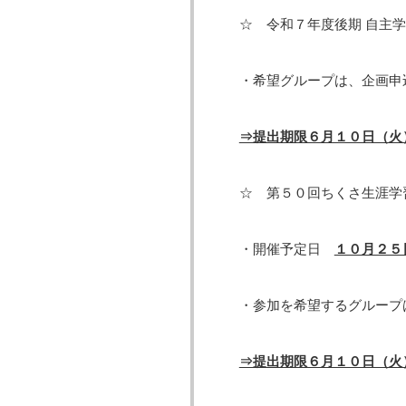
☆ 令和７年度後期 自主
・希望グループは、企画申
⇒提出期限６月１０日（火
☆ 第５０回ちくさ生涯
・開催予定日
１０月２５
・参加を希望するグループ
⇒提出期限６月１０日（火