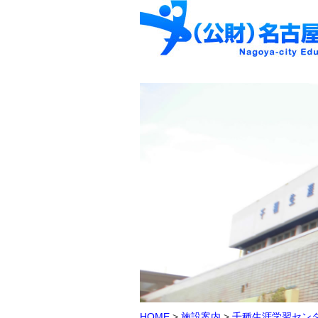
HOME
>
施設案内
>
千種生涯学習セン