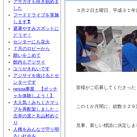
アサガオも咲き始めま
した
３月２日土曜日、平成３１年
フードドライブを実施
します❣
避暑やすみスポットに
どうぞ！
センターにも花火
７月のロビーから
願いをこめて
館内もアジサイ
ユリがきれいです
アジサイを抜けるとセ
ンターです
皆様がご応募してくださった
nespa事業 【ボッチ
ャを体験しよう！】
大人気！みちくさマッ
この１か月間に、総数３２９
プを再配架しました：
古井の里と丸山村めぐ
り
見事、新しい標語に決定しま
人権をみんなで守り明
るい社会を