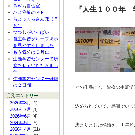
ＧＷも自習室
『人生１００年 
バス停前のＰＲ
ちょっくらさんぽ（６
６）
つつじがいっぱい
自主学習グループ掲示
を見やすくしました
もう気分は５月に
生涯学習センターで研
修させていただきまし
た。
生涯学習センター研修
の２日間
どの作品にも、皆様の生涯学
月別エントリー
2026年8月
(1)
込められていて、感謝でいっ
2026年7月
(4)
2026年6月
(4)
2026年5月
(5)
決まりました標語を、１年間
2026年4月
(21)