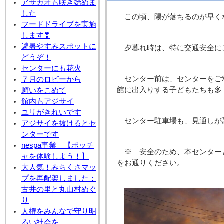
アサガオも咲き始めま
した
この頃、陽が落ちるのが早く
フードドライブを実施
します❣
避暑やすみスポットに
夕暮れ時は、特に交通安全に
どうぞ！
センターにも花火
センター前は、センターをご
７月のロビーから
館に出入りする子どもたちも多
願いをこめて
館内もアジサイ
ユリがきれいです
センター駐車場も、見通しが
アジサイを抜けるとセ
ンターです
nespa事業 【ボッチ
※ 安全のため、本センター
ャを体験しよう！】
をお通りください。
大人気！みちくさマッ
プを再配架しました：
古井の里と丸山村めぐ
り
人権をみんなで守り明
るい社会を