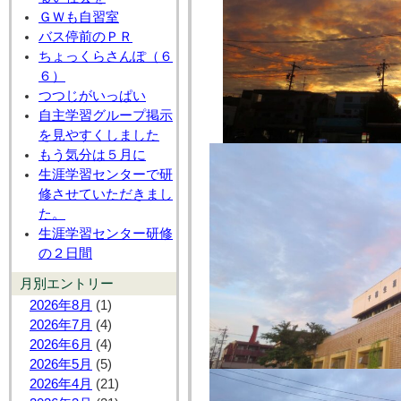
ＧＷも自習室
バス停前のＰＲ
ちょっくらさんぽ（６
６）
つつじがいっぱい
自主学習グループ掲示
を見やすくしました
もう気分は５月に
生涯学習センターで研
修させていただきまし
た。
生涯学習センター研修
の２日間
月別エントリー
2026年8月
(1)
2026年7月
(4)
2026年6月
(4)
2026年5月
(5)
2026年4月
(21)