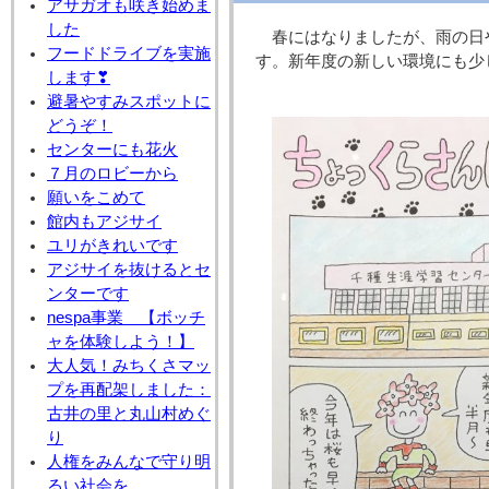
アサガオも咲き始めま
した
春にはなりましたが、雨の日
フードドライブを実施
す。新年度の新しい環境にも少
します❣
避暑やすみスポットに
どうぞ！
センターにも花火
７月のロビーから
願いをこめて
館内もアジサイ
ユリがきれいです
アジサイを抜けるとセ
ンターです
nespa事業 【ボッチ
ャを体験しよう！】
大人気！みちくさマッ
プを再配架しました：
古井の里と丸山村めぐ
り
人権をみんなで守り明
るい社会を