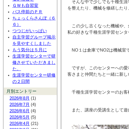
そんな中で少しでも千種生涯
ＧＷも自習室
を整えたり、機械を修繕したり
バス停前のＰＲ
ちょっくらさんぽ（６
６）
この少し古くなった機械や、
つつじがいっぱい
私の好きな千種生涯学習センタ
自主学習グループ掲示
を見やすくしました
もう気分は５月に
NO１は倉庫でNO2は機械
生涯学習センターで研
修させていただきまし
ですが、このセンターへの愛
た。
客さまと仲間たちと一緒に新し
生涯学習センター研修
の２日間
月別エントリー
千種生涯学習センターのお客
2026年8月
(1)
2026年7月
(4)
また、講座の受講生として遊
2026年6月
(4)
2026年5月
(5)
2026年4月
(21)