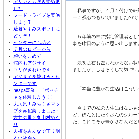
アサガオも咲き始めま
した
私事ですが、４月１付けで転
フードドライブを実施
ーに残るつもりでいましたので
します❣
避暑やすみスポットに
どうぞ！
５年前の春に指定管理者とし
センターにも花火
事を昨日のように思い出します
７月のロビーから
願いをこめて
最初は右も左もわからない状
館内もアジサイ
ましたが、しばらくして気づい
ユリがきれいです
アジサイを抜けるとセ
ンターです
「本当に豊かな生活はこうい
nespa事業 【ボッチ
ャを体験しよう！】
大人気！みちくさマッ
今までの私の人生にはないも
プを再配架しました：
ど、ほんとにたくさんのグルー
古井の里と丸山村めぐ
た。これこそが豊かさなんだと
り
人権をみんなで守り明
るい社会を