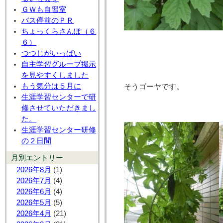
ＧＷも自習室
バス停前のＰＲ
ちょっくらさんぽ（６
６）
つつじがいっぱい
自主学習グループ掲示
を見やすくしました
もう気分は５月に
そうゴーヤです。
生涯学習センターで研
修させていただきまし
た。
生涯学習センター研修
の２日間
月別エントリー
2026年8月
(1)
2026年7月
(4)
2026年6月
(4)
2026年5月
(5)
2026年4月
(21)