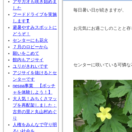
アサガオも咲き始めま
した
毎日暑い日が続きますが、
フードドライブを実施
します❣
避暑やすみスポットに
お元気にお過ごしのことと存
どうぞ！
センターにも花火
７月のロビーから
願いをこめて
館内もアジサイ
センターに咲いている可憐な
ユリがきれいです
アジサイを抜けるとセ
ンターです
nespa事業 【ボッチ
ャを体験しよう！】
大人気！みちくさマッ
プを再配架しました：
古井の里と丸山村めぐ
り
人権をみんなで守り明
るい社会を