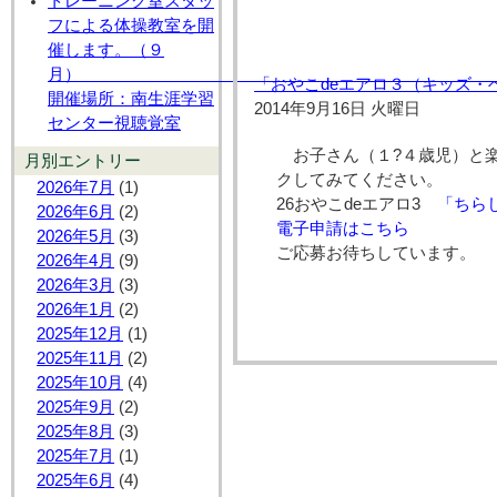
トレーニング室スタッ
フによる体操教室を開
催します。（９
月
「おやこdeエアロ３（キッズ・
開催場所：南生涯学習
2014年9月16日 火曜日
センター視聴覚室
お子さん（１?４歳児）と
月別エントリー
クしてみてください。
2026年7月
(1)
26おやこdeエアロ3
「ちら
2026年6月
(2)
電子申請はこちら
2026年5月
(3)
ご応募お待ちしています。
2026年4月
(9)
2026年3月
(3)
2026年1月
(2)
2025年12月
(1)
2025年11月
(2)
2025年10月
(4)
2025年9月
(2)
2025年8月
(3)
2025年7月
(1)
2025年6月
(4)