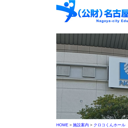
HOME
>
施設案内
>
クロコくんホール