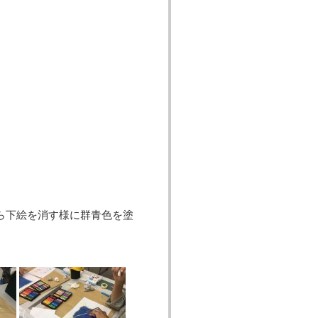
。
ら下絵を消す様に群青色を塗
。