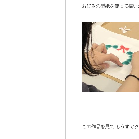
お好みの型紙を
使って描い
この作品を見て もうすぐク