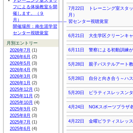
トレーニング室スタッ
フによる体操教室を開
7月22日 トレーニング室スタ
催します。（９
月） 
月
習センター視聴覚室
開催場所：南生涯学習
センター視聴覚室
6月21日 大生学区クリーンキ
月別エントリー
6月11日 警察による初動訓練
2026年7月
(1)
2026年6月
(2)
2026年5月
(3)
5月28日 親子パステルアート
2026年4月
(9)
2026年3月
(3)
5月28日 自分と向き合う～ハ
2026年1月
(2)
2025年12月
(1)
5月20日 ピラティスレッスン
2025年11月
(2)
2025年10月
(4)
4月24日 NGKスポーツプラザ
2025年9月
(2)
2025年8月
(3)
4月22日 金曜ピラティスレッ
2025年7月
(1)
2025年6月
(4)