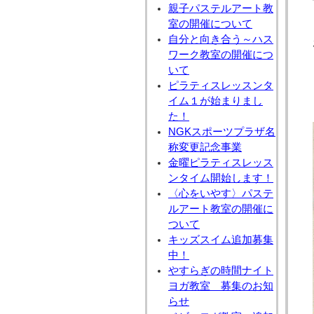
親子パステルアート教
室の開催について
自分と向き合う～ハス
ワーク教室の開催につ
いて
ピラティスレッスンタ
イム１が始まりまし
た！
NGKスポーツプラザ名
称変更記念事業
金曜ピラティスレッス
ンタイム開始します！
〈心をいやす〉パステ
ルアート教室の開催に
ついて
キッズスイム追加募集
中！
やすらぎの時間ナイト
ヨガ教室 募集のお知
らせ