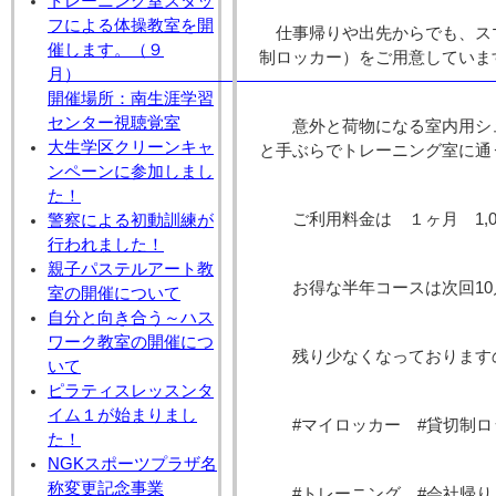
トレーニング室スタッ
フによる体操教室を開
仕事帰りや出先からでも、ス
催します。（９
制ロッカー）をご用意していま
月
開催場所：南生涯学習
センター視聴覚室
意外と荷物になる室内用シ
大生学区クリーンキャ
と手ぶらでトレーニング室に通
ンペーンに参加しまし
た！
ご利用料金は １ヶ月 1,0
警察による初動訓練が
行われました！
親子パステルアート教
お得な半年コースは次回10
室の開催について
自分と向き合う～ハス
ワーク教室の開催につ
残り少なくなっております
いて
ピラティスレッスンタ
イム１が始まりまし
#マイロッカー #貸切制ロ
た！
NGKスポーツプラザ名
称変更記念事業
#トレーニング #会社帰り