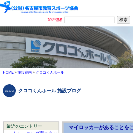
HOME
>
施設案内
>
クロコくんホール
クロコくんホール 施設ブログ
最近のエントリー
マイロッカーがあることを