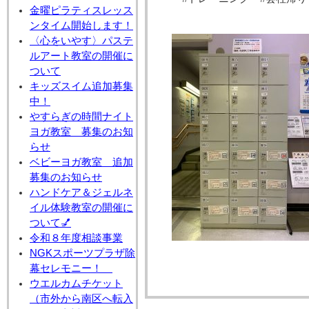
金曜ピラティスレッス
ンタイム開始します！
〈心をいやす〉パステ
ルアート教室の開催に
ついて
キッズスイム追加募集
中！
やすらぎの時間ナイト
ヨガ教室 募集のお知
らせ
ベビーヨガ教室 追加
募集のお知らせ
ハンドケア＆ジェルネ
イル体験教室の開催に
ついて💅
令和８年度相談事業
NGKスポーツプラザ除
幕セレモニー！
ウエルカムチケット
（市外から南区へ転入