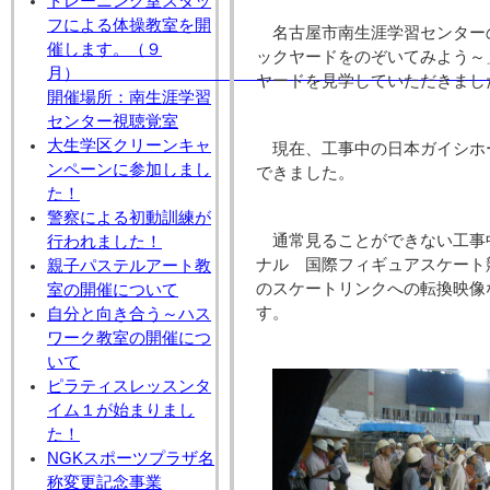
トレーニング室スタッ
フによる体操教室を開
名古屋市南生涯学習センター
催します。（９
ックヤードをのぞいてみよう～
月
ヤードを見学していただきまし
開催場所：南生涯学習
センター視聴覚室
大生学区クリーンキャ
現在、工事中の日本ガイシホ
ンペーンに参加しまし
できました。
た！
警察による初動訓練が
通常見ることができない工事
行われました！
ナル 国際フィギュアスケート
親子パステルアート教
のスケートリンクへの転換映像
室の開催について
す。
自分と向き合う～ハス
ワーク教室の開催につ
いて
ピラティスレッスンタ
イム１が始まりまし
た！
NGKスポーツプラザ名
称変更記念事業