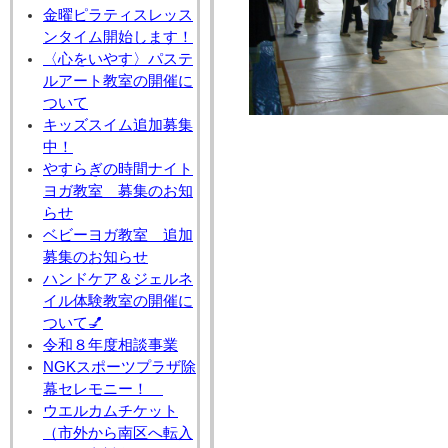
金曜ピラティスレッス
ンタイム開始します！
〈心をいやす〉パステ
ルアート教室の開催に
ついて
キッズスイム追加募集
中！
やすらぎの時間ナイト
ヨガ教室 募集のお知
らせ
ベビーヨガ教室 追加
募集のお知らせ
ハンドケア＆ジェルネ
イル体験教室の開催に
ついて💅
令和８年度相談事業
NGKスポーツプラザ除
幕セレモニー！
ウエルカムチケット
（市外から南区へ転入