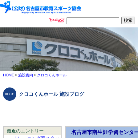
HOME
>
施設案内
>
クロコくんホール
クロコくんホール 施設ブログ
最近のエントリー
名古屋市南生涯学習センタ