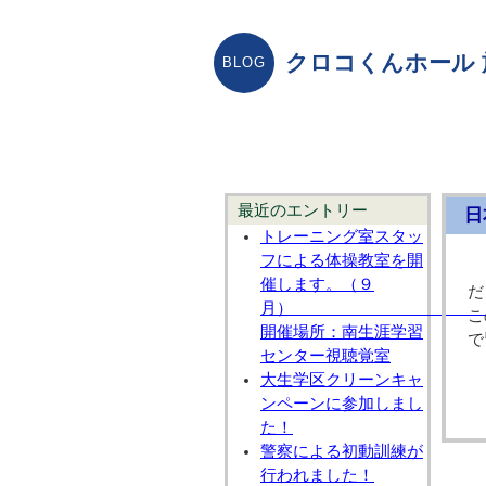
クロコくんホール
最近のエントリー
日
トレーニング室スタッ
フによる体操教室を開
催します。（９
だ
こ
開催場所：南生涯学習
で
センター視聴覚室
大生学区クリーンキャ
ンペーンに参加しまし
た！
警察による初動訓練が
行われました！