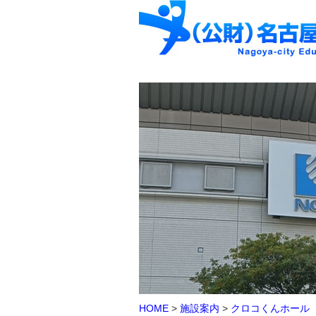
HOME
>
施設案内
>
クロコくんホール