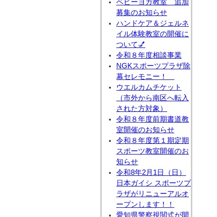
ベビーヨガ教室 追加
募集のお知らせ
ハンドケア＆ジェルネ
イル体験教室の開催に
ついて💅
令和８年度相談事業
NGKスポーツプラザ除
幕セレモニー！
ウエルカムチケット
（市外から南区へ転入
された方対象）
令和８年度前期書道教
室開催のお知らせ
令和８年度第１期定期
スポーツ教室開催のお
知らせ
令和8年2月1日（日）
日本ガイシ スポーツプ
ラザがリニューアルオ
ープンします！！
愛知県警察視閲式が開