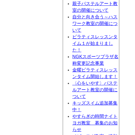
親子パステルアート教
室の開催について
自分と向き合う～ハス
ワーク教室の開催につ
いて
ピラティスレッスンタ
イム１が始まりまし
た！
NGKスポーツプラザ名
称変更記念事業
金曜ピラティスレッス
ンタイム開始します！
〈心をいやす〉パステ
ルアート教室の開催に
ついて
キッズスイム追加募集
中！
やすらぎの時間ナイト
ヨガ教室 募集のお知
らせ