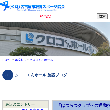
HOME
>
施設案内
>
クロコくんホール
クロコくんホール 施設ブログ
最近のエントリー
「はつらつクラブへの運動