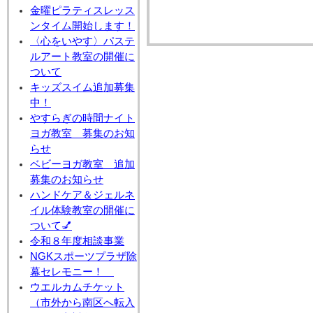
金曜ピラティスレッス
ンタイム開始します！
〈心をいやす〉パステ
ルアート教室の開催に
ついて
キッズスイム追加募集
中！
やすらぎの時間ナイト
ヨガ教室 募集のお知
らせ
ベビーヨガ教室 追加
募集のお知らせ
ハンドケア＆ジェルネ
イル体験教室の開催に
ついて💅
令和８年度相談事業
NGKスポーツプラザ除
幕セレモニー！
ウエルカムチケット
（市外から南区へ転入