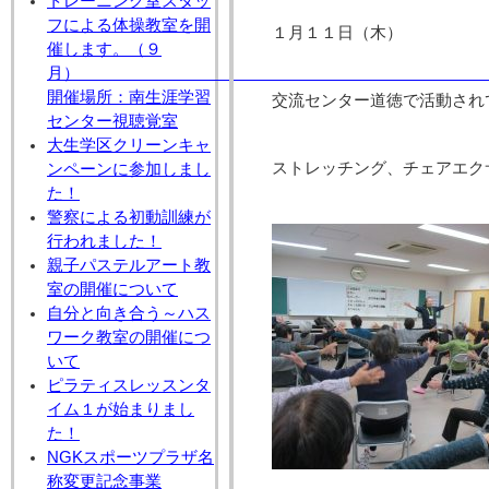
トレーニング室スタッ
フによる体操教室を開
１月１１日（木）
催します。（９
月
開催場所：南生涯学習
交流センター道徳で活動され
センター視聴覚室
大生学区クリーンキャ
ストレッチング、チェアエク
ンペーンに参加しまし
た！
警察による初動訓練が
行われました！
親子パステルアート教
室の開催について
自分と向き合う～ハス
ワーク教室の開催につ
いて
ピラティスレッスンタ
イム１が始まりまし
た！
NGKスポーツプラザ名
称変更記念事業