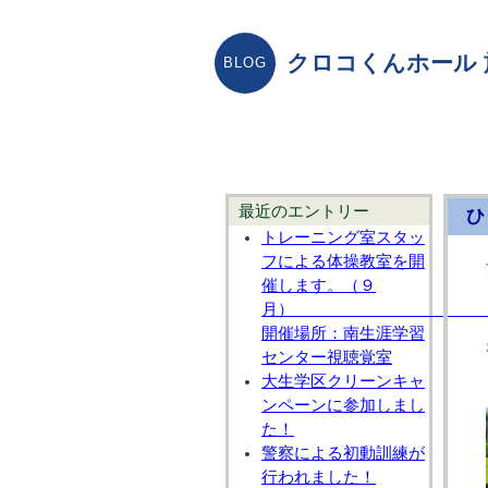
クロコくんホール
最近のエントリー
ひ
トレーニング室スタッ
フによる体操教室を開
催します。（９
開催場所：南生涯学習
センター視聴覚室
大生学区クリーンキャ
ンペーンに参加しまし
た！
警察による初動訓練が
行われました！