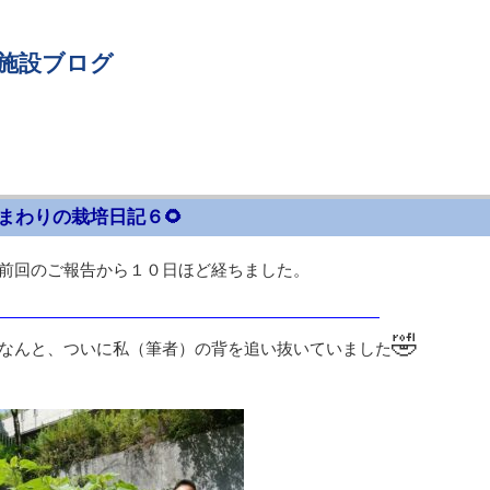
 施設ブログ
まわりの栽培日記６🌻
前回のご報告から１０日ほど経ちました。
月）
🤣
なんと、ついに私（筆者）の背を追い抜いていました