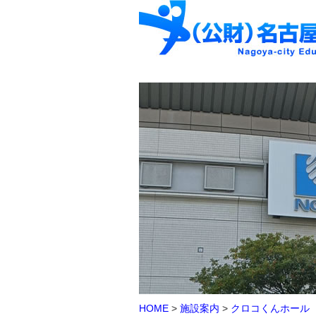
HOME
>
施設案内
>
クロコくんホール