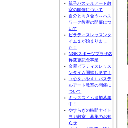
親子パステルアート教
室の開催について
自分と向き合う～ハス
ワーク教室の開催につ
いて
ピラティスレッスンタ
イム１が始まりまし
た！
NGKスポーツプラザ名
称変更記念事業
金曜ピラティスレッス
ンタイム開始します！
〈心をいやす〉パステ
ルアート教室の開催に
ついて
キッズスイム追加募集
中！
やすらぎの時間ナイト
ヨガ教室 募集のお知
らせ