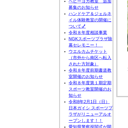
ベビーヨガ教室 追加
募集のお知らせ
ハンドケア＆ジェルネ
イル体験教室の開催に
ついて💅
令和８年度相談事業
NGKスポーツプラザ除
幕セレモニー！
ウエルカムチケット
（市外から南区へ転入
された方対象）
令和８年度前期書道教
室開催のお知らせ
令和８年度第１期定期
スポーツ教室開催のお
知らせ
令和8年2月1日（日）
日本ガイシ スポーツプ
ラザがリニューアルオ
ープンします！！
愛知県警察視閲式が開