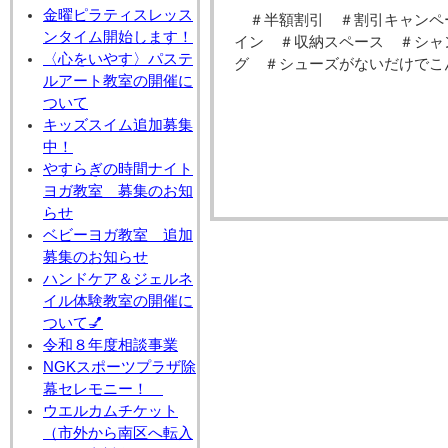
金曜ピラティスレッス
＃半額割引 ＃割引キャンペ
ンタイム開始します！
イン ＃収納スペース ＃シャ
〈心をいやす〉パステ
グ ＃シューズがないだけでこ
ルアート教室の開催に
ついて
キッズスイム追加募集
中！
やすらぎの時間ナイト
ヨガ教室 募集のお知
らせ
ベビーヨガ教室 追加
募集のお知らせ
ハンドケア＆ジェルネ
イル体験教室の開催に
ついて💅
令和８年度相談事業
NGKスポーツプラザ除
幕セレモニー！
ウエルカムチケット
（市外から南区へ転入