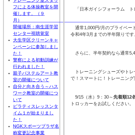
トレーニング室スタッ
フによる体操教室を開
「日本ガイシフォーラム ト
催します。（９
月
開催場所：南生涯学習
通常1,000円/月のプライベ
センター視聴覚室
令和4年3月までの半年限りです
大生学区クリーンキャ
ンペーンに参加しまし
さらに、半年契約なら通常5,4
た！
警察による初動訓練が
行われました！
トレーニングシューズやトレ
親子パステルアート教
で！スマートに！トレーニング
室の開催について
自分と向き合う～ハス
ワーク教室の開催につ
9/15（水）9：30～
先着順12
いて
トロッカーをお試しください。
ピラティスレッスンタ
イム１が始まりまし
た！
NGKスポーツプラザ名
称変更記念事業