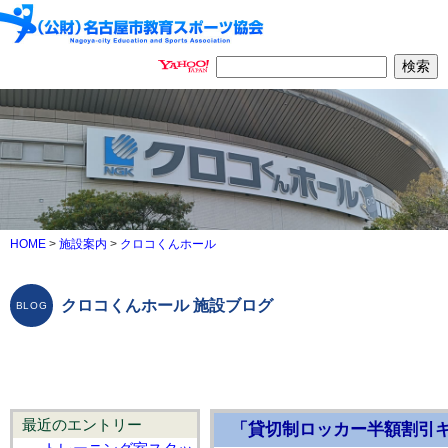
HOME
>
施設案内
>
クロコくんホール
クロコくんホール 施設ブログ
最近のエントリー
「貸切制ロッカー半額割引キ