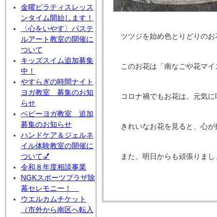
金曜ピラティスレッス
ンタイム開始します！
〈心をいやす〉パステ
ツツジを始め色とりどりのお
ルアート教室の開催に
ついて
キッズスイム追加募集
このお花は「南なごや花マイ
中！
やすらぎの時間ナイト
ヨガ教室 募集のお知
コロナ禍でもお花は、元気に
らせ
ベビーヨガ教室 追加
募集のお知らせ
きれいなお花を見ると、心が
ハンドケア＆ジェルネ
イル体験教室の開催に
ついて💅
また、明日からも頑張りまし
令和８年度相談事業
NGKスポーツプラザ除
幕セレモニー！
ウエルカムチケット
（市外から南区へ転入