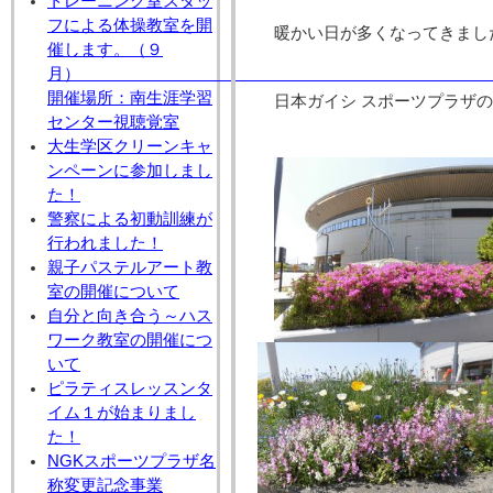
トレーニング室スタッ
フによる体操教室を開
暖かい日が多くなってきまし
催します。（９
月
開催場所：南生涯学習
日本ガイシ スポーツプラザ
センター視聴覚室
大生学区クリーンキャ
ンペーンに参加しまし
た！
警察による初動訓練が
行われました！
親子パステルアート教
室の開催について
自分と向き合う～ハス
ワーク教室の開催につ
いて
ピラティスレッスンタ
イム１が始まりまし
た！
NGKスポーツプラザ名
称変更記念事業