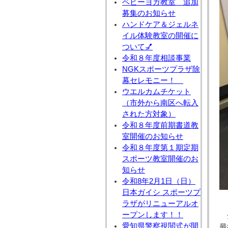
ベビーヨガ教室 追加
募集のお知らせ
ハンドケア＆ジェルネ
イル体験教室の開催に
ついて💅
令和８年度相談事業
NGKスポーツプラザ除
幕セレモニー！
ウエルカムチケット
（市外から南区へ転入
された方対象）
令和８年度前期書道教
室開催のお知らせ
令和８年度第１期定期
スポーツ教室開催のお
知らせ
令和8年2月1日（日）
日本ガイシ スポーツプ
ラザがリニューアルオ
ープンします！！
愛知県警察視閲式が開
最