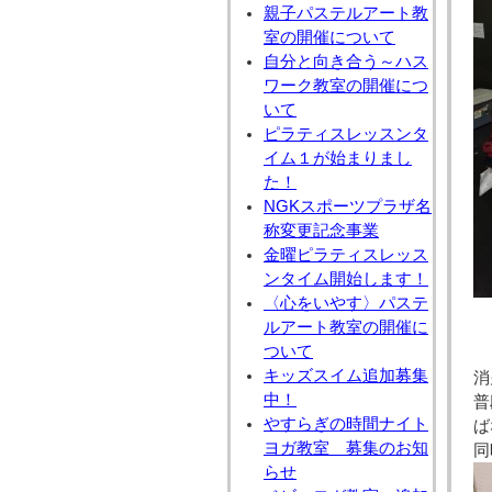
親子パステルアート教
室の開催について
自分と向き合う～ハス
ワーク教室の開催につ
いて
ピラティスレッスンタ
イム１が始まりまし
た！
NGKスポーツプラザ名
称変更記念事業
金曜ピラティスレッス
ンタイム開始します！
〈心をいやす〉パステ
ルアート教室の開催に
ついて
キッズスイム追加募集
消
中！
普
やすらぎの時間ナイト
ば
ヨガ教室 募集のお知
同
らせ