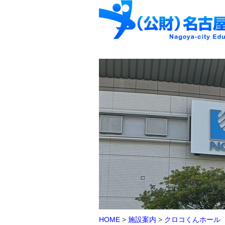
HOME
>
施設案内
>
クロコくんホール