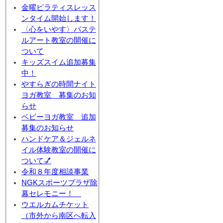
金曜ピラティスレッス
ンタイム開始します！
〈心をいやす〉パステ
ルアート教室の開催に
ついて
キッズスイム追加募集
中！
やすらぎの時間ナイト
ヨガ教室 募集のお知
らせ
ベビーヨガ教室 追加
募集のお知らせ
ハンドケア＆ジェルネ
イル体験教室の開催に
ついて💅
令和８年度相談事業
NGKスポーツプラザ除
幕セレモニー！
ウエルカムチケット
（市外から南区へ転入