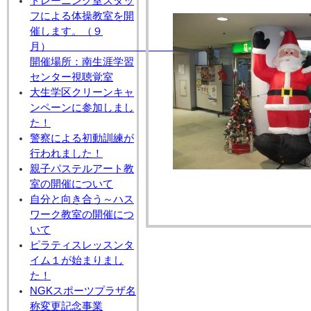
トレーニング室スタッ
フによる体操教室を開
催します。（９
月
開催場所：南生涯学習
センター視聴覚室
大生学区クリーンキャ
ンペーンに参加しまし
た！
警察による初動訓練が
行われました！
親子パステルアート教
室の開催について
自分と向き合う～ハス
ワーク教室の開催につ
いて
ピラティスレッスンタ
イム１が始まりまし
た！
NGKスポーツプラザ名
称変更記念事業