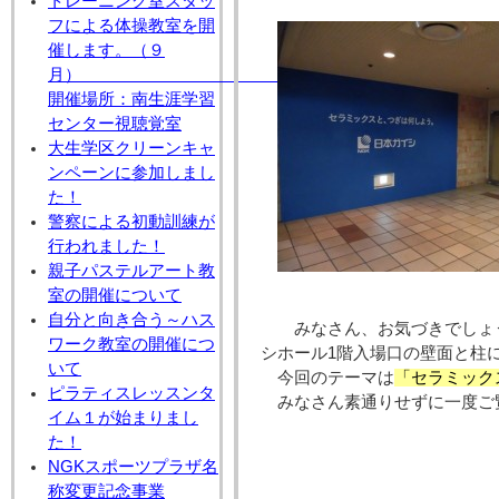
トレーニング室スタッ
フによる体操教室を開
催します。（９
月
開催場所：南生涯学習
センター視聴覚室
大生学区クリーンキャ
ンペーンに参加しまし
た！
警察による初動訓練が
行われました！
親子パステルアート教
室の開催について
自分と向き合う～ハス
みなさん、お気づきでしょ
ワーク教室の開催につ
シホール1階入場口の壁面と柱
いて
今回のテーマは
「セラミック
ピラティスレッスンタ
みなさん素通りせずに一度ご
イム１が始まりまし
た！
NGKスポーツプラザ名
称変更記念事業