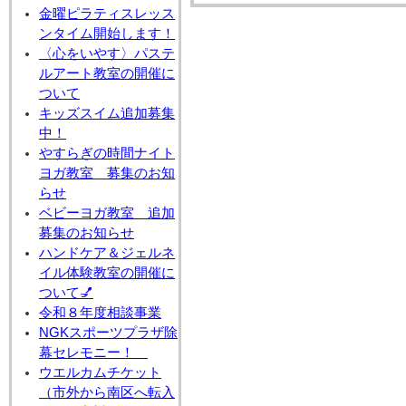
金曜ピラティスレッス
ンタイム開始します！
〈心をいやす〉パステ
ルアート教室の開催に
ついて
キッズスイム追加募集
中！
やすらぎの時間ナイト
ヨガ教室 募集のお知
らせ
ベビーヨガ教室 追加
募集のお知らせ
ハンドケア＆ジェルネ
イル体験教室の開催に
ついて💅
令和８年度相談事業
NGKスポーツプラザ除
幕セレモニー！
ウエルカムチケット
（市外から南区へ転入