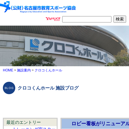
HOME
>
施設案内
>
クロコくんホール
クロコくんホール 施設ブログ
最近のエントリー
ロビー看板がリニューアル