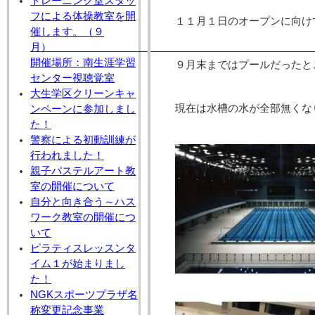
トレーニング室スタッ
フによる体操教室を開
１１月１日のオープンに向け
催します。（９
月
開催場所：南生涯学習
９月末まではプールだったと
センター視聴覚室
大生学区クリーンキャ
現在は水槽の水が全部無くな
ンペーンに参加しまし
た！
警察による初動訓練が
行われました！
親子パステルアート教
室の開催について
自分と向き合う～ハス
ワーク教室の開催につ
いて
ピラティスレッスンタ
イム１が始まりまし
た！
NGKスポーツプラザ名
称変更記念事業