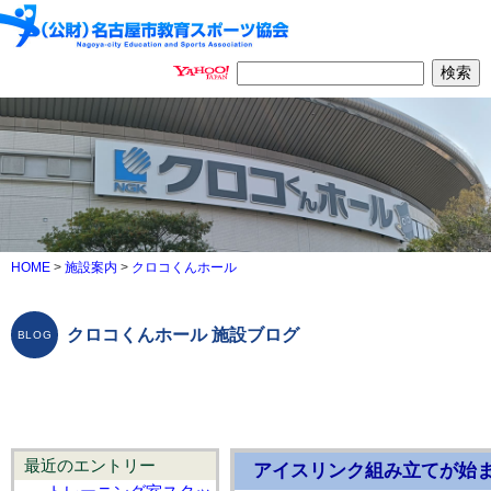
HOME
>
施設案内
>
クロコくんホール
クロコくんホール 施設ブログ
最近のエントリー
アイスリンク組み立てが始