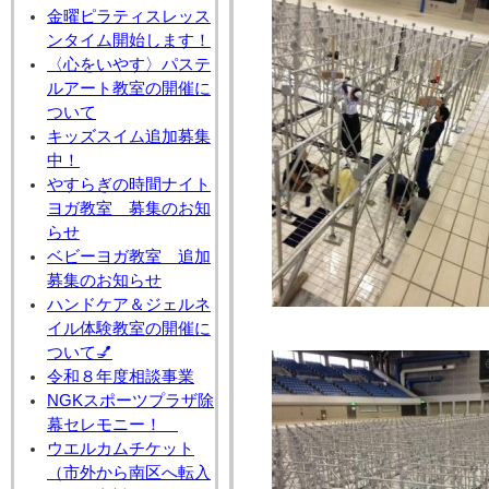
金曜ピラティスレッス
ンタイム開始します！
〈心をいやす〉パステ
ルアート教室の開催に
ついて
キッズスイム追加募集
中！
やすらぎの時間ナイト
ヨガ教室 募集のお知
らせ
ベビーヨガ教室 追加
募集のお知らせ
ハンドケア＆ジェルネ
イル体験教室の開催に
ついて💅
令和８年度相談事業
NGKスポーツプラザ除
幕セレモニー！
ウエルカムチケット
（市外から南区へ転入