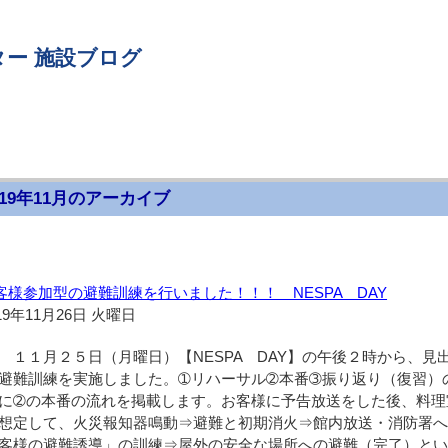
ー 施設ブログ
019年11月のアーカイブ
客様参加型の避難訓練を行いました！！！ NESPA DAY
19年11月26日 火曜日
１１月２５日（月曜日）【NESPA DAY】の午後２時から、
避難訓練を実施しました。➀リハーサル➁本番➂振り返り（復習）
に➁の本番の流れを掲載します。お客様に予告放送をした後、料理
想定して、火災報知器鳴動⇒避難と初期消火⇒館内放送・消防署
客様の避難誘導」の訓練⇒屋外の安全な場所への避難（完了）と