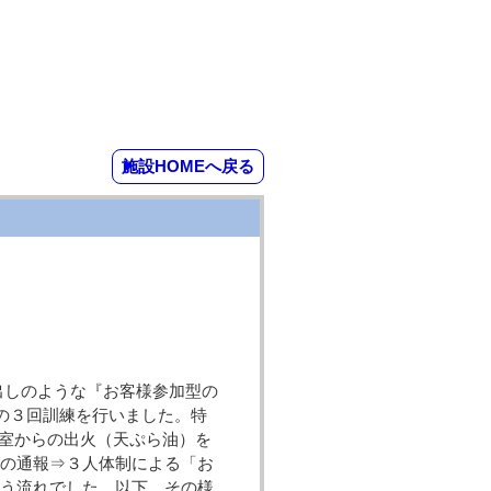
施設HOMEへ戻る
見出しのような『お客様参加型の
の３回訓練を行いました。特
室からの出火（天ぷら油）を
への通報⇒３人体制による「お
いう流れでした。以下、その様