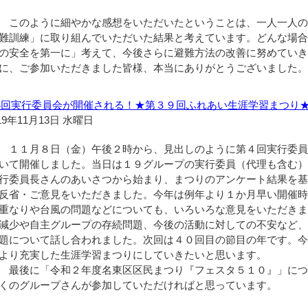
このように細やかな感想をいただいたということは、一人一人の
難訓練」に取り組んでいただいた結果と考えています。どんな場
の安全を第一に」考えて、今後さらに避難方法の改善に努めてい
に、ご参加いただきました皆様、本当にありがとうございました
4回実行委員会が開催される！★第３９回ふれあい生涯学習まつり
19年11月13日 水曜日
１１月８日（金）午後２時から、見出しのように第４回実行委員
いて開催しました。当日は１９グループの実行委員（代理も含む
行委員長さんのあいさつから始まり、まつりのアンケート結果を
反省・ご意見をいただきました。今年は例年より１か月早い開催
重なりや台風の問題などについても、いろいろな意見をいただき
減少や自主グループの存続問題、今後の活動に対しての不安など
題について話し合われました。次回は４０回目の節目の年です。
より充実した生涯学習まつりにしていきたいと思います。
最後に「令和２年度名東区区民まつり『フェスタ５１０』」につ
くのグループさんが参加していただければと思っています。