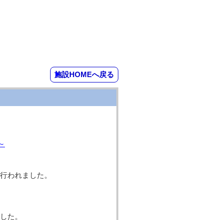
施設HOMEへ戻る
～
行われました。
した。