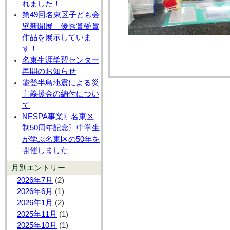
れました！
第49回名東区子ども会
壁新聞展 優秀賞受賞
作品を展示していま
す！
名東生涯学習センター
再開のお知らせ
能登半島地震による災
害義援金の納付につい
て
NESPA事業〖名東区
制50周年記念〗中学生
が学ぶ名東区の50年を
開催しました
月別エントリー
2026年7月
(2)
2026年6月
(1)
2026年1月
(2)
2025年11月
(1)
2025年10月
(1)