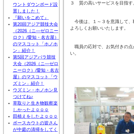
３ 質の高いサービスを目指す
ウントダウンボード設
置しました！
『願いをこめて』
今後は、１～３を意識して、
第20回アジア競技大会
よろしくお願いいたします。
（2026（ニ―ゼロニー
ロク）/愛知・名古屋）
のマスコット「ホノホ
職員の応対で、お気付きの点
ン」紹介！
第5回アジアパラ競技
大会（2026（ニ―ゼロ
ニーロク）/愛知・名古
館 長
屋）のマスコット「ウ
ズミン」紹介！
ウズミン・ホノホン見
つけてね♪
草取りと生き物観察楽
しかったよ☺☺☺
田植えをしたよ☺☺☺
ボースカウトの皆さん
が中庭の清掃をしてく