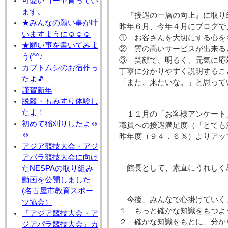
可愛いゴーヤ育ってい
ます。
『接遇の一層の向上』に取り
★みんなの願い事が叶
昨年６月、今年４月にブログで
いますように☺☺☺
① お客さんを大切にする
★願い事を書いてみよ
② 質の高いサービスが出来る
う(^^♪
③ 笑顔で、明るく、元気に
カブトムシのお宿作っ
丁寧に分かりやすく説明するこ
たよ🎵
「また、来たいな。」と思って
謹賀新年
脱穀・もみすり体験し
たよ！
１１月の「お客様アンケート
初めて稲刈りしたよ☺
職員への接遇満足度（「とても
☺
昨年度（９４．６％）よりアッ
アジア競技大会・アジ
アパラ競技大会に向け
館長として、素直にうれしく
たNESPAの取り組み
動画を公開しました
(名古屋市教育スポー
今後、みんなで心掛けていく
ツ協会）
１ もっと確かな知識をもつよ
『アジア競技大会・ア
２ 確かな知識をもとに、分か
ジアパラ競技大会』カ