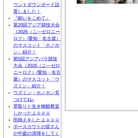
ウントダウンボード設
置しました！
『願いをこめて』
第20回アジア競技大会
（2026（ニ―ゼロニー
ロク）/愛知・名古屋）
のマスコット「ホノホ
ン」紹介！
第5回アジアパラ競技
大会（2026（ニ―ゼロ
ニーロク）/愛知・名古
屋）のマスコット「ウ
ズミン」紹介！
ウズミン・ホノホン見
つけてね♪
草取りと生き物観察楽
しかったよ☺☺☺
田植えをしたよ☺☺☺
ボースカウトの皆さん
が中庭の清掃をしてく