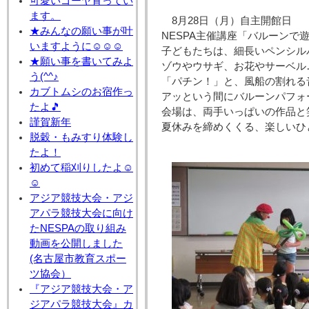
可愛いゴーヤ育ってい
ます。
8月28日（月）自主開館日
★みんなの願い事が叶
NESPA主催講座「バルーンで
いますように☺☺☺
子どもたちは、細長いペンシル
★願い事を書いてみよ
ゾウやウサギ、お花やサーベル
う(^^♪
「パチン！」と、風船の割れる
カブトムシのお宿作っ
アッという間にバルーンパフォ
たよ🎵
会場は、両手いっぱいの作品と笑
謹賀新年
夏休みを締めくくる、楽しいひ
脱穀・もみすり体験し
たよ！
初めて稲刈りしたよ☺
☺
アジア競技大会・アジ
アパラ競技大会に向け
たNESPAの取り組み
動画を公開しました
(名古屋市教育スポー
ツ協会）
『アジア競技大会・ア
ジアパラ競技大会』カ