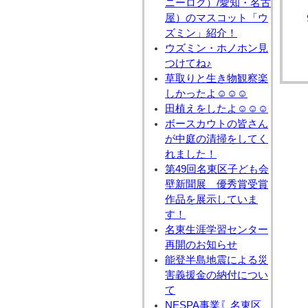
ニーロク）/愛知・名古
屋）のマスコット「ウ
ズミン」紹介！
ウズミン・ホノホン見
つけてね♪
草取りと生き物観察楽
しかったよ☺☺☺
田植えをしたよ☺☺☺
ボースカウトの皆さん
が中庭の清掃をしてく
れました！
第49回名東区子ども会
壁新聞展 優秀賞受賞
作品を展示していま
す！
名東生涯学習センター
再開のお知らせ
能登半島地震による災
害義援金の納付につい
て
NESPA事業〖名東区