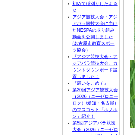
初めて稲刈りしたよ☺
☺
アジア競技大会・アジ
アパラ競技大会に向け
たNESPAの取り組み
動画を公開しました
(名古屋市教育スポー
ツ協会）
『アジア競技大会・ア
ジアパラ競技大会』カ
ウントダウンボード設
置しました！
『願いをこめて』
第20回アジア競技大会
（2026（ニ―ゼロニー
ロク）/愛知・名古屋）
のマスコット「ホノホ
ン」紹介！
第5回アジアパラ競技
大会（2026（ニ―ゼロ