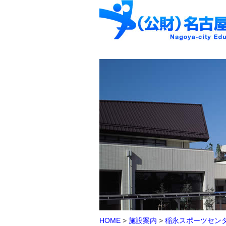
HOME
>
施設案内
>
稲永スポーツセン