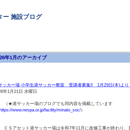
ター 施設ブログ
026年1月のアーカイブ
サッカー場 小学生港サッカー教室 受講者募集‼ 1月29日(木)より５回
26年1月21日 水曜日
（★港サッカー場のブログでも同内容を掲載しています
https://www.nespa.or.jp/facility/minato_soc/
）
ＣＳアセット港サッカー場は令和7年11月に改修工事が終わり、