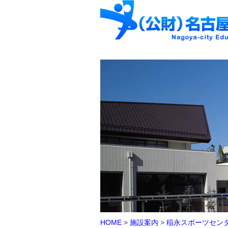
HOME
>
施設案内
>
稲永スポーツセン