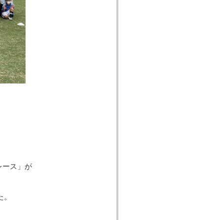
レース」が
た。