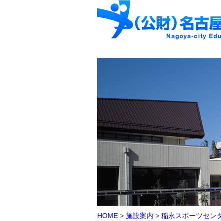
HOME
>
施設案内
>
稲永スポーツセン