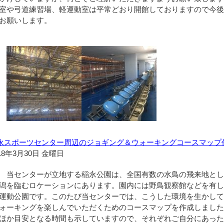
室や弓道練習場、軽運動室は平常どおり開館しておりますので今
お願いします。
永スポーツセンター周辺のジョギング＆ウォーキングコースマップ
18年3月30日 金曜日
当センターが立地する稲永公園は、全国有数の水鳥の飛来地とし
潟を臨むロケーションにあります。園内には野鳥観察館などを有し
運動公園です。このたび当センターでは、こうした環境を生かし
ォーキングを楽しんでいただくためのコースマップを作成しまし
ほか目安となる時間も示していますので、それぞれご自分にあっ