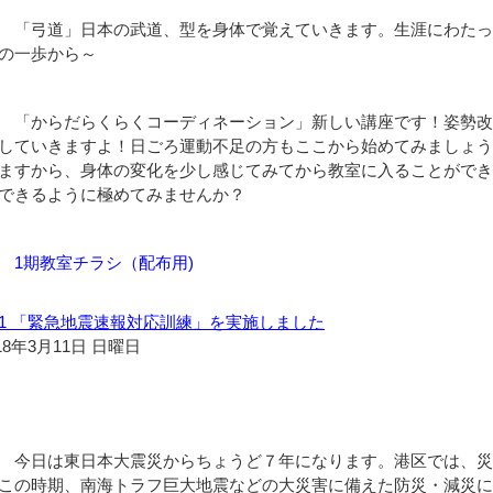
「弓道」日本の武道、型を身体で覚えていきます。生涯にわたっ
の一歩から～
「からだらくらくコーディネーション」新しい講座です！姿勢改
していきますよ！日ごろ運動不足の方もここから始めてみましょ
ますから、身体の変化を少し感じてみてから教室に入ることがで
できるように極めてみませんか？
1期教室チラシ（配布用)
.11 「緊急地震速報対応訓練」を実施しました
18年3月11日 日曜日
今日は東日本大震災からちょうど７年になります。港区では、災
この時期、南海トラフ巨大地震などの大災害に備えた防災・減災