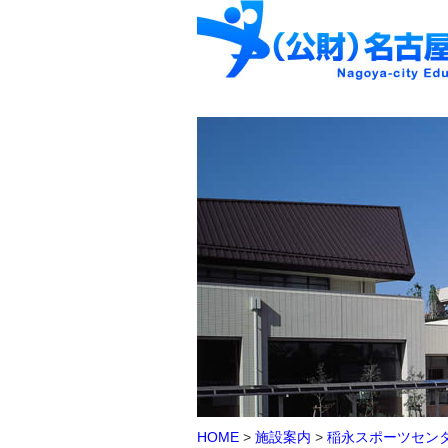
HOME
>
施設案内
>
稲永スポーツセン