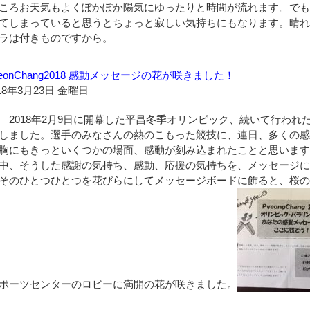
ころお天気もよくぽかぽか陽気にゆったりと時間が流れます。で
てしまっていると思うとちょっと寂しい気持ちにもなります。晴
ラは付きものですから。
yeonChang2018 感動メッセージの花が咲きました！
18年3月23日 金曜日
2018年2月9日に開幕した平昌冬季オリンピック、続いて行わ
しました。選手のみなさんの熱のこもった競技に、連日、多くの
胸にもきっといくつかの場面、感動が刻み込まれたことと思いま
中、そうした感謝の気持ち、感動、応援の気持ちを、メッセージ
そのひとつひとつを花びらにしてメッセージボードに飾ると、桜
ポーツセンターのロビーに満開の花が咲きました。