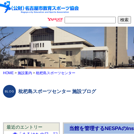
HOME
>
施設案内
>
枇杷島スポーツセンター
枇杷島スポーツセンター 施設ブログ
最近のエントリー
当館を管理するNESPAのIn