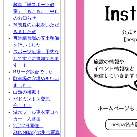
教室「軽スポーツ教
室」「もこもこ」中止
のお知らせ
🌸初夏のお花をいただ
きました🌸
弓道練習場の安土整備
を行いました
スポーツ広場 予約な
しですぐに参加できま
す！！
Bリーグ試合でした
駐車場の穴埋めを行い
ました！
白熱の接戦！
バドミントン交流
会！！！
温水プール更衣室ロッ
カー 入替👏
2月27日開催
ZUNNBA🄬の集合写真