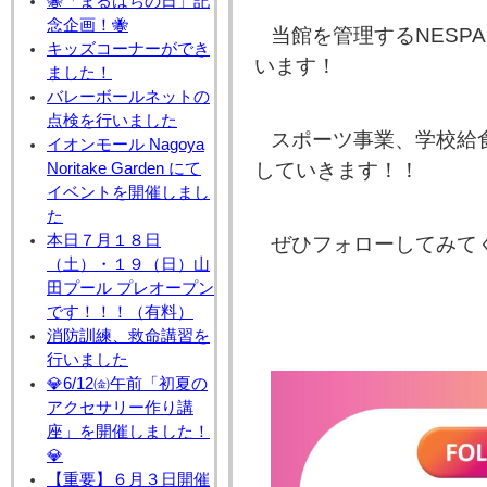
🐝「まるはちの日」記
念企画！🐝
当館を管理するNESPA
キッズコーナーができ
います！
ました！
バレーボールネットの
点検を行いました
スポーツ事業、学校給
イオンモール Nagoya
していきます！！
Noritake Garden にて
イベントを開催しまし
た
本日７月１８日
ぜひフォローしてみてく
（土）・１９（日）山
田プール プレオープン
です！！！（有料）
消防訓練、救命講習を
行いました
💎6/12㈮午前「初夏の
アクセサリー作り講
座」を開催しました！
💎
【重要】６月３日開催