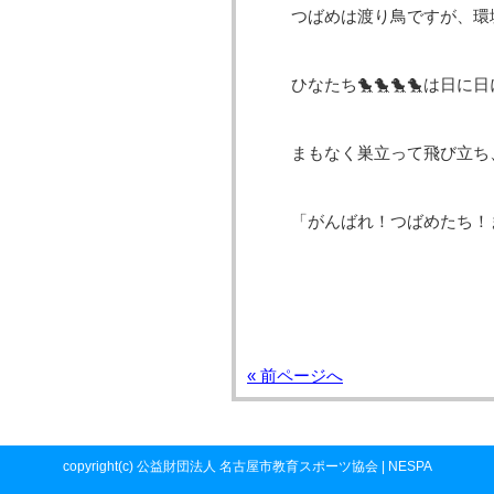
つばめは渡り鳥ですが、環
ひなたち🐤🐤🐤🐤は
まもなく巣立って飛び立ち、
「がんばれ！つばめたち！
« 前ページへ
copyright(c) 公益財団法人 名古屋市教育スポーツ協会 | NESPA