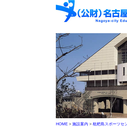
HOME
>
施設案内
>
枇杷島スポーツセ