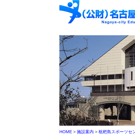
HOME
>
施設案内
>
枇杷島スポーツセ