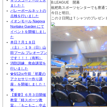
キッズコーナーができ
B.LEAGUE 開幕
ました！
枇杷島スポーツセンターでも豊通
バレーボールネットの
今日と明日。
点検を行いました
この２日間はＴシャツのプレゼン
イオンモール Nagoya
Noritake Garden にて
イベントを開催しまし
た
本日７月１８日
（土）・１９（日）山
田プール プレオープン
です！！！（有料）
消防訓練、救命講習を
行いました
💎6/12㈮午前「初夏の
アクセサリー作り講
座」を開催しました！
💎
【重要】６月３日開催
教室「軽スポーツ教
室」「もこもこ」中止