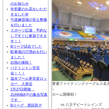
のお知らせ
🌸初夏のお花をいただ
きました🌸
弓道練習場の安土整備
を行いました
スポーツ広場 予約な
しですぐに参加できま
す！！
Bリーグ試合でした
駐車場の穴埋めを行い
ました！
白熱の接戦！
バドミントン交流
会！！！
温水プール更衣室ロッ
豊通ファイティングイーグルス名
カー 入替👏
↓
2月27日開催
ホーム開幕戦！
ZUNNBA🄬の集合写真
です
vs 八王子ビートレインズ
Bリーグ 西区民デ