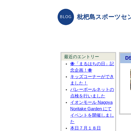
枇杷島スポーツセ
最近のエントリー
DS
🐝「まるはちの日」記
念企画！🐝
キッズコーナーができ
ました！
バレーボールネットの
点検を行いました
イオンモール Nagoya
Noritake Garden にて
イベントを開催しまし
た
本日７月１８日