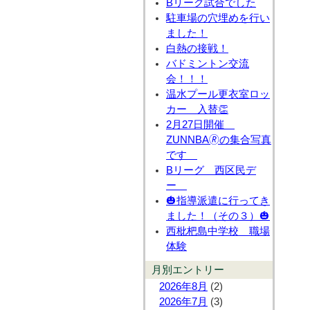
Bリーグ試合でした
駐車場の穴埋めを行い
ました！
白熱の接戦！
バドミントン交流
会！！！
温水プール更衣室ロッ
カー 入替👏
2月27日開催
ZUNNBA🄬の集合写真
です
Bリーグ 西区民デ
ー
🎃指導派遣に行ってき
ました！（その３）🎃
西枇杷島中学校 職場
体験
月別エントリー
2026年8月
(2)
2026年7月
(3)