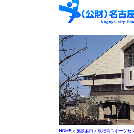
HOME
>
施設案内
>
枇杷島スポーツセ