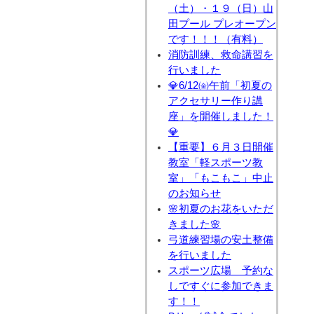
（土）・１９（日）山
田プール プレオープン
です！！！（有料）
消防訓練、救命講習を
行いました
💎6/12㈮午前「初夏の
アクセサリー作り講
座」を開催しました！
💎
【重要】６月３日開催
教室「軽スポーツ教
室」「もこもこ」中止
のお知らせ
🌸初夏のお花をいただ
きました🌸
弓道練習場の安土整備
を行いました
スポーツ広場 予約な
しですぐに参加できま
す！！