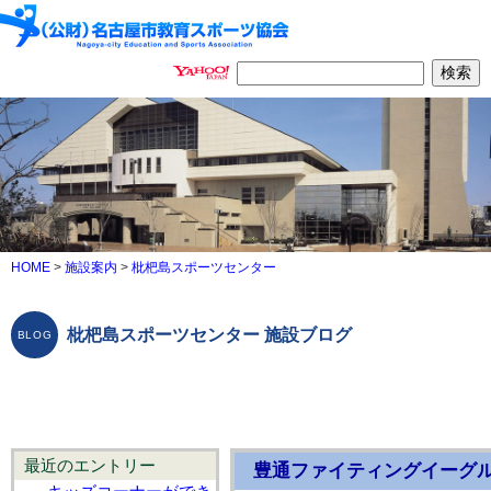
HOME
>
施設案内
>
枇杷島スポーツセンター
枇杷島スポーツセンター 施設ブログ
最近のエントリー
豊通ファイティングイーグ