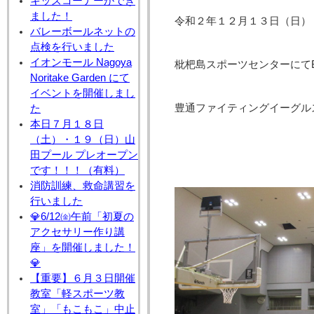
キッズコーナーができ
ました！
令和２年１２月１３日（日）
バレーボールネットの
点検を行いました
イオンモール Nagoya
枇杷島スポーツセンターにて
Noritake Garden にて
イベントを開催しまし
豊通ファイティングイーグル
た
本日７月１８日
（土）・１９（日）山
田プール プレオープン
です！！！（有料）
消防訓練、救命講習を
行いました
💎6/12㈮午前「初夏の
アクセサリー作り講
座」を開催しました！
💎
【重要】６月３日開催
教室「軽スポーツ教
室」「もこもこ」中止