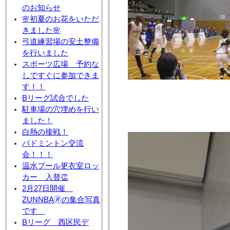
のお知らせ
🌸初夏のお花をいただ
きました🌸
弓道練習場の安土整備
を行いました
スポーツ広場 予約な
しですぐに参加できま
す！！
Bリーグ試合でした
駐車場の穴埋めを行い
ました！
白熱の接戦！
バドミントン交流
会！！！
温水プール更衣室ロッ
カー 入替👏
2月27日開催
ZUNNBA🄬の集合写真
です
Bリーグ 西区民デ