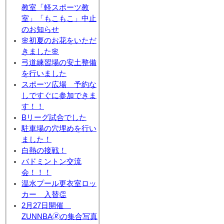
教室「軽スポーツ教
室」「もこもこ」中止
のお知らせ
🌸初夏のお花をいただ
きました🌸
弓道練習場の安土整備
を行いました
スポーツ広場 予約な
しですぐに参加できま
す！！
Bリーグ試合でした
駐車場の穴埋めを行い
ました！
白熱の接戦！
バドミントン交流
会！！！
温水プール更衣室ロッ
カー 入替👏
2月27日開催
ZUNNBA🄬の集合写真