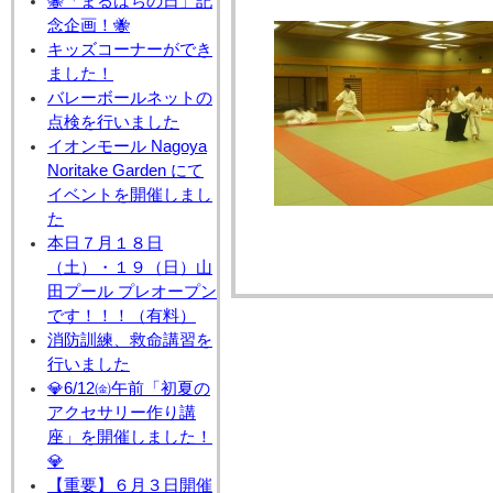
🐝「まるはちの日」記
念企画！🐝
キッズコーナーができ
ました！
バレーボールネットの
点検を行いました
イオンモール Nagoya
Noritake Garden にて
イベントを開催しまし
た
本日７月１８日
（土）・１９（日）山
田プール プレオープン
です！！！（有料）
消防訓練、救命講習を
行いました
💎6/12㈮午前「初夏の
アクセサリー作り講
座」を開催しました！
💎
【重要】６月３日開催