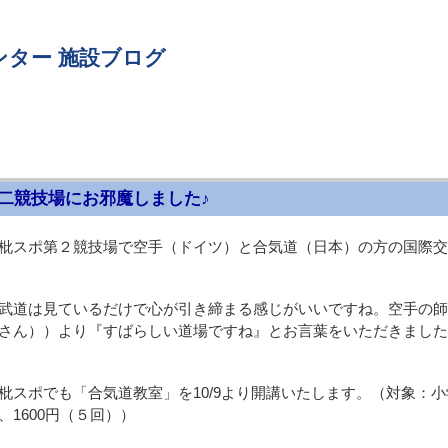
ンター 施設ブログ
二競技場にお邪魔しました♪
枇スポ第２競技場で空手（ドイツ）と合気道（日本）の方の国際交
武道は見ているだけで心が引き締まる感じがいいですね。空手の師範
さん））より『すばらしい道場ですね』とお言葉をいただきました
枇スポでも「合気道教室」を10/9より開講いたします。（対象：
、1600円（５回））