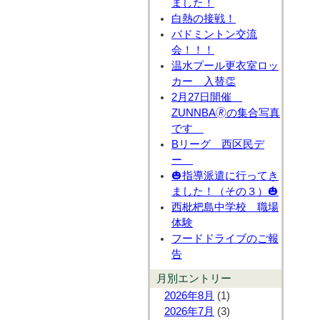
ました！
白熱の接戦！
バドミントン交流
会！！！
温水プール更衣室ロッ
カー 入替👏
2月27日開催
ZUNNBA🄬の集合写真
です
Bリーグ 西区民デ
ー
🎃指導派遣に行ってき
ました！（その３）🎃
西枇杷島中学校 職場
体験
フードドライブのご報
告
月別エントリー
2026年8月
(1)
2026年7月
(3)