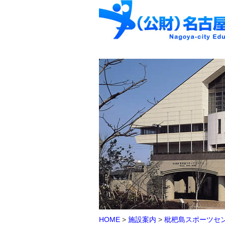
HOME
>
施設案内
>
枇杷島スポーツセ