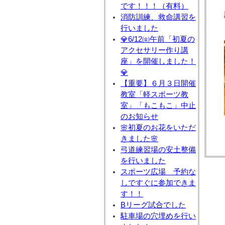
です！！！（有料）
消防訓練、救命講習を
行いました
💎6/12㈮午前「初夏の
アクセサリー作り講
座」を開催しました！
💎
【重要】６月３日開催
教室「軽スポーツ教
室」「もこもこ」中止
のお知らせ
🌸初夏のお花をいただ
きました🌸
弓道練習場の安土整備
を行いました
スポーツ広場 予約な
しですぐに参加できま
す！！
Bリーグ試合でした
駐車場の穴埋めを行い