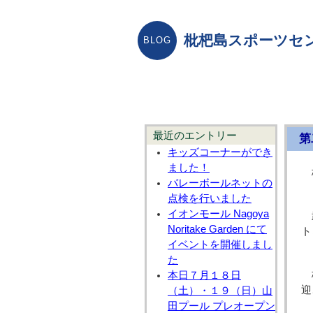
枇杷島スポーツセ
最近のエントリー
第
キッズコーナーができ
ました！
バレーボールネットの
点検を行いました
イオンモール Nagoya
Noritake Garden にて
ト
イベントを開催しまし
た
本日７月１８日
迎
（土）・１９（日）山
田プール プレオープン