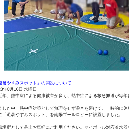
避暑やすみスポット」の開設について
23年8月16日 水曜日
近年、熱中症による健康被害が多く、熱中症による救急搬送が毎年多
うした中、熱中症対策として無理をせず暑さを避けて、一時的に休
て「避暑やすみスポット」を南陽プールロビーに設置しました。

息場所として是非お気軽にご利用ください。マイボトル対応冷水器