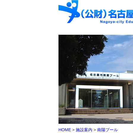
HOME
>
施設案内
>
南陽プール