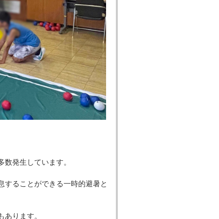
数発生しています。

息することができる一時的避暑と
もあります。