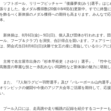
ソフトボール、リリーフピッチャー『後藤夢友(みう)選手』は
張りました。金メダル獲得数(20個※8/4現在)更新中。すでに終
を飾るべく新体操のメダル獲得への期待も高まります。みんなで
本。
新体操は、8月6日(金)～9日(日)、個人及び団体が行われます。
ール、フープ＆クラブ) を演技、合計得点を競います。フェアリ
は、閉会式当日8月8日(日)決勝で女王の座に君臨しているロシア
主将で名古屋市出身の『杉本早裕吏（さゆり）選手』、『竹中七
高難度の華麗な技と一糸乱れない同調性など新体操の魅力に堪能
また、『7人制ラグビー羽野選手』及び『バレーボール山内選手
オリンピックの健闘や今後のアジア大会等ご活躍を期待して、応
い。
プール入口には、走高跳や走り幅跳の記録を紹介するコーナーも