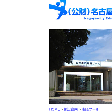
HOME
>
施設案内
>
南陽プール