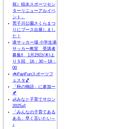
祝）稲永スポーツセン
ターリニューアルイベ
ント」
荒子川公園さくらまつ
りにブース出展しまし
た！
港サッカー場 小学生港
サッカー教室 受講者
募集‼ 1月29日(木)よ
り５回 16：30～18：
00
🚲FanFunスポーツフ
ェスタ🏀
「秋の物語」に参加ー
🍂
👶みなと子育てサロン
2025👶
「みんなの子育てある
ある」早く言いたい～
♪