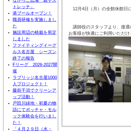
なかっこ広場「親子ス
トレッチ」
12月4日（月）の全館休館
港プールオープン！
職員研修を実施しまし
た
講師役のスタッフより、接遇
施設周辺の植栽を剪定
お客様が快適にご利用いただけ
しました
ファイティングイーグ
ルス名古屋 シーズン
終了の報告
Fリーグ 2026-2027開
催
ラブリッジ名古屋1000
人プロジェクト！
藤前干潟でクリーンア
ップ活動！
戸田川緑地・初夏の物
語にてボッチャ・モル
ック体験会を行いまし
た！
「４月２９日（水・