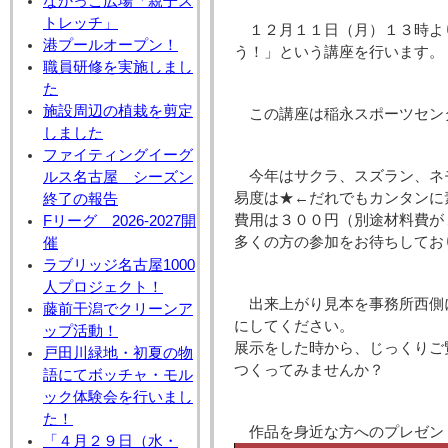
なかっこ広場「親子ス
トレッチ」
１２月１１日（月）１３時よ
港プールオープン！
う！」という講座を行います。
職員研修を実施しまし
た
施設周辺の植栽を剪定
この講座は稲永スポーツセン
しました
ファイティングイーグ
今年はサクラ、スズラン、ネ
ルス名古屋 シーズン
易度は★←だれでもカンタンに
終了の報告
費用は３００円（別途材料費が
Fリーグ 2026-2027開
多くの方の参加をお待ちしてお
催
ラブリッジ名古屋1000
人プロジェクト！
出来上がり見本を事務所西側
藤前干潟でクリーンア
にしてください。
ップ活動！
展示をした時から、じっくりご
戸田川緑地・初夏の物
つくってみませんか？
語にてボッチャ・モル
ック体験会を行いまし
た！
作品を身近な方へのプレゼン
「４月２９日（水・