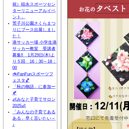
祝）稲永スポーツセン
ターリニューアルイベ
ント」
荒子川公園さくらまつ
りにブース出展しまし
た！
港サッカー場 小学生港
サッカー教室 受講者
募集‼ 1月29日(木)よ
り５回 16：30～18：
00
🚲FanFunスポーツフ
ェスタ🏀
「秋の物語」に参加ー
🍂
👶みなと子育てサロン
2025👶
「みんなの子育てある
ある」早く言いたい～
♪