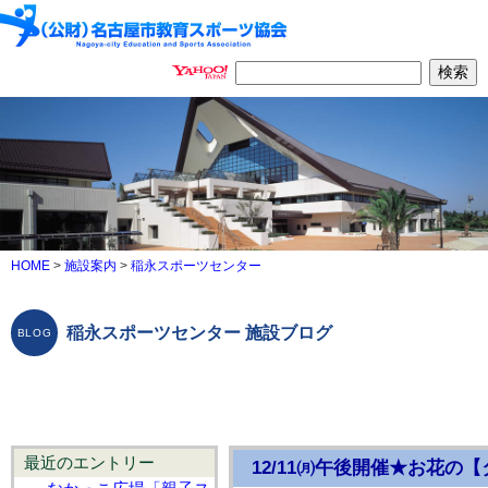
HOME
>
施設案内
>
稲永スポーツセンター
稲永スポーツセンター 施設ブログ
最近のエントリー
12/11㈪午後開催★お花