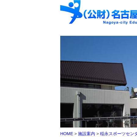
HOME
>
施設案内
>
稲永スポーツセン