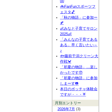
00
🚲FanFunスポーツフ
ェスタ🏀
「秋の物語」に参加ー
🍂
👶みなと子育てサロン
2025👶
「みんなの子育てある
ある」早く言いたい～
♪
🐟藤前干潟クリーン大
作戦🦀
「初夏の物語」…楽し
かったです🥹
「初夏の物語」に参加
しまーす🐸
本日のボッチャ体験会
ですが・・・☔
月別エントリー
2026年7月
(3)