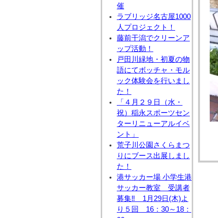
催
ラブリッジ名古屋1000
人プロジェクト！
藤前干潟でクリーンア
ップ活動！
戸田川緑地・初夏の物
語にてボッチャ・モル
ック体験会を行いまし
た！
「４月２９日（水・
祝）稲永スポーツセン
ターリニューアルイベ
ント」
荒子川公園さくらまつ
りにブース出展しまし
た！
港サッカー場 小学生港
サッカー教室 受講者
募集‼ 1月29日(木)よ
り５回 16：30～18：