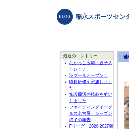
稲永スポーツセン
最近のエントリー
葉
なかっこ広場「親子ス
トレッチ」
港プールオープン！
ご
職員研修を実施しまし
た
施設周辺の植栽を剪定
しました
ファイティングイーグ
ルス名古屋 シーズン
終了の報告
Fリーグ 2026-2027開